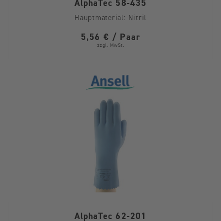
AlphaTec 58-435
Hauptmaterial:
Nitril
5,56 € / Paar
zzgl. MwSt.
AlphaTec 62-201