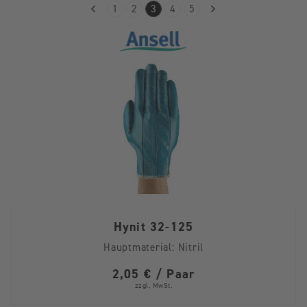
1
2
3
4
5
Hynit 32-125
Hauptmaterial:
Nitril
2,05 € / Paar
zzgl. MwSt.