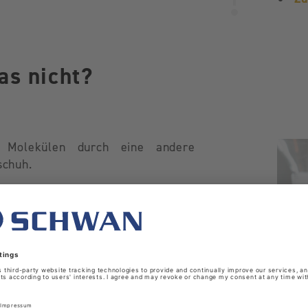
as nicht?
Molekülen durch eine andere
schuh.
neration, die ebenfalls für den
eine Löcher oder Risse eindringen
dicht.
 durch die Chemikalie angegriffen