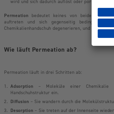
wird und sich dadurch auflöst oder porös wird.
Permeation
bedeutet keines von beidem – die Ef
auftreten und sich gegenseitig bedingen. Wä
Chemikalienhandschuh degenerieren, und es kommt z
Wie läuft Permeation ab?
Permeation läuft in drei Schritten ab:
Adsorption
– Moleküle einer Chemikalie d
Handschuhstruktur ein.
Diffusion
– Sie wandern durch die Molekülstruktu
Desorption
– Sie treten auf der Innenseite wieder