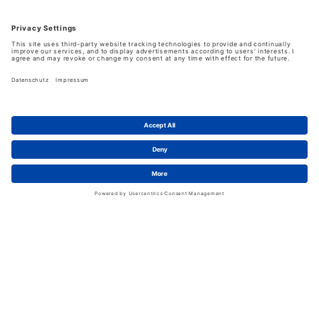
Unternehmen
Über uns
Schwan in Viersen
Karriere bei Schwan
News
LinkedIn
Service
Kontakt
Shopfunktionen
eProcurement
FAQ
Handschuhwissen
Kataloge & Flyer
Rechtliches