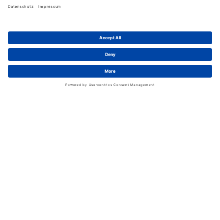
Schwan in Viersen
Karriere bei Schwan
News
LinkedIn
Service
Kontakt
Shopfunktionen
eProcurement
FAQ
Handschuhwissen
Kataloge & Flyer
Rechtliches
AGB
Information zum Versand
Datenschutz