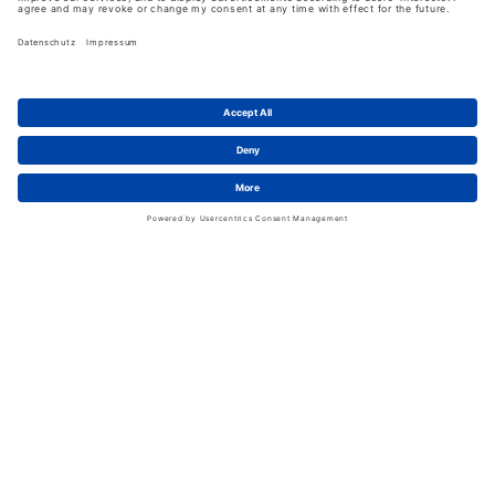
Über uns
Schwan in Viersen
Karriere bei Schwan
News
LinkedIn
Service
Kontakt
Shopfunktionen
eProcurement
FAQ
Handschuhwissen
Kataloge & Flyer
Rechtliches
AGB
Information zum Versand