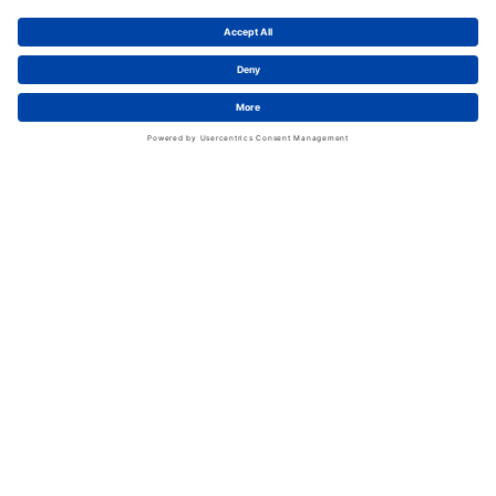
News
LinkedIn
Service
Kontakt
Shopfunktionen
eProcurement
FAQ
Handschuhwissen
Kataloge & Flyer
Rechtliches
AGB
Information zum Versand
Datenschutz
Impressum
Ihre Zufriedenheit ist unser wichtigstes Ziel