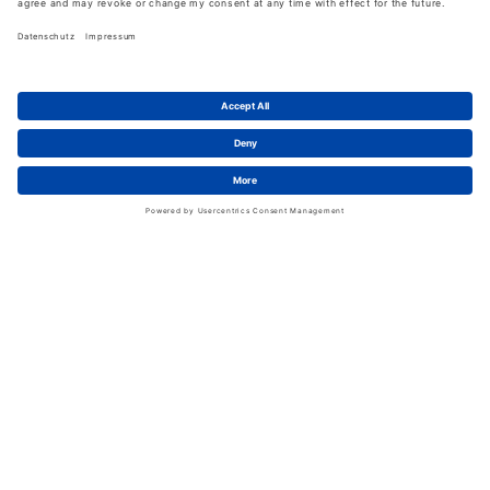
Schwan in Viersen
Karriere bei Schwan
News
LinkedIn
Service
Kontakt
Shopfunktionen
eProcurement
FAQ
Handschuhwissen
Kataloge & Flyer
Rechtliches
AGB
Information zum Versand
Datenschutz