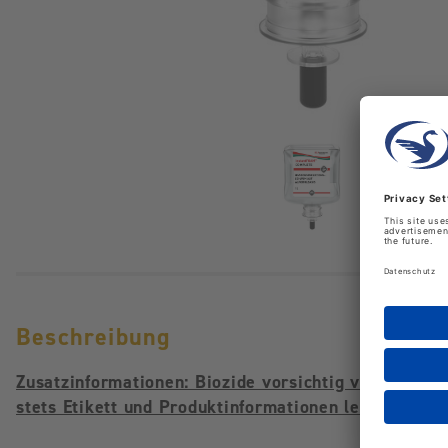
Beschreibung
Zusatzinformationen: Biozide vorsichtig verwenden
stets Etikett und Produktinformationen lesen. BA