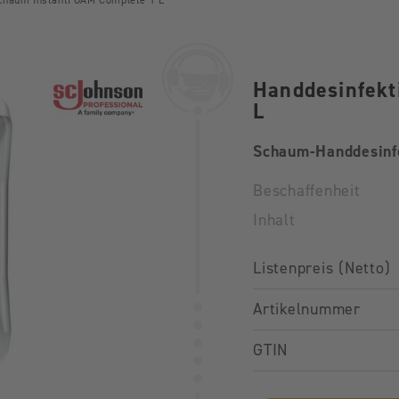
Schaum InstantFOAM Complete 1 L
Handdesinfek
L
Schaum-Handdesinfe
Beschaffenheit
Inhalt
Listenpreis (Netto)
Artikelnummer
GTIN