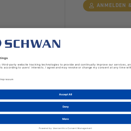
ANMELDEN &
Zubehör
. Vor Gebrauch
uA-Nummer: N-85653