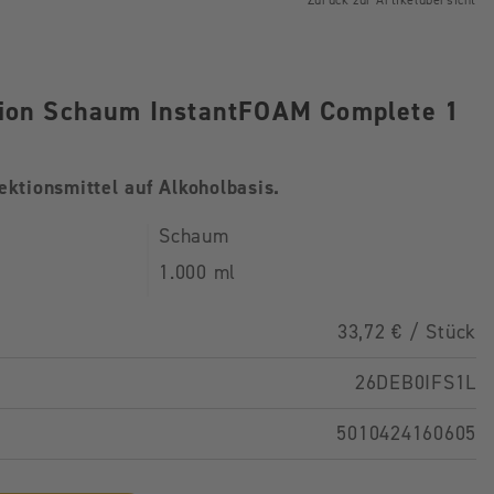
Zurück zur Artikelübersicht
tion Schaum InstantFOAM Complete 1
ktionsmittel auf Alkoholbasis.
Schaum
1.000 ml
33,72 € / Stück
26DEB0IFS1L
5010424160605