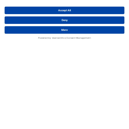
News
LinkedIn
Service
Kontakt
Shopfunktionen
eProcurement
FAQ
Handschuhwissen
Kataloge & Flyer
Rechtliches
AGB
Information zum Versand
Datenschutz
Impressum