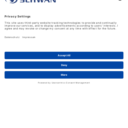
Unternehmen
Über uns
Schwan in Viersen
Karriere bei Schwan
News
LinkedIn
Service
Kontakt
Shopfunktionen
eProcurement
FAQ
Handschuhwissen
Kataloge & Flyer