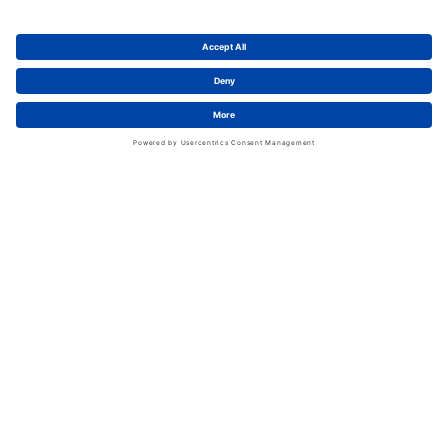
Karriere bei Schwan
News
LinkedIn
Service
Kontakt
Shopfunktionen
eProcurement
FAQ
Handschuhwissen
Kataloge & Flyer
Rechtliches
AGB
Information zum Versand
Datenschutz
Impressum