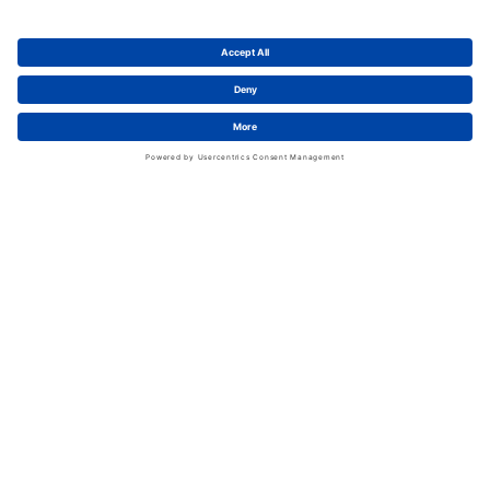
Karriere bei Schwan
News
LinkedIn
Service
Kontakt
Shopfunktionen
eProcurement
FAQ
Handschuhwissen
Kataloge & Flyer
Rechtliches
AGB
Information zum Versand
Datenschutz
Impressum