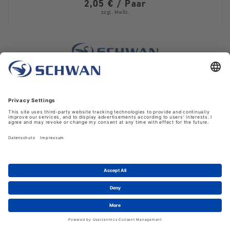
2,05 € / Paar
zzgl. MwSt.
Cygnocut 70 Schnittschutzlevel D
Hauptmaterial:
Latex schrumpfgeraut
5,05 € / Paar