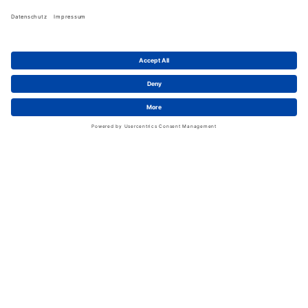
Über uns
Schwan in Viersen
Karriere bei Schwan
News
LinkedIn
Service
Kontakt
Shopfunktionen
eProcurement
FAQ
Handschuhwissen
Kataloge & Flyer
Rechtliches
AGB
Information zum Versand
Datenschutz